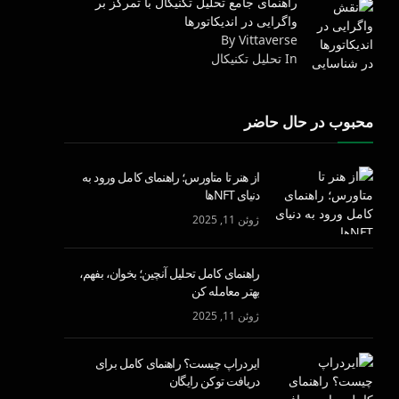
راهنمای جامع تحلیل تکنیکال با تمرکز بر
واگرایی در اندیکاتورها
By Vittaverse
In تحليل تكنيكال
محبوب در حال حاضر
از هنر تا متاورس؛ راهنمای کامل ورود به
دنیای NFTها
ژوئن 11, 2025
راهنمای کامل تحلیل آنچین؛ بخوان، بفهم،
بهتر معامله کن
ژوئن 11, 2025
ایردراپ چیست؟ راهنمای کامل برای
دریافت توکن رایگان