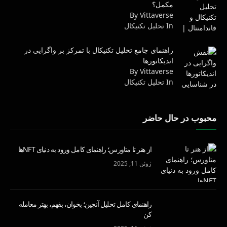
مکمل؟
By Vittaverse
In تحليل تكنيكال
راهنمای جامع تحلیل تکنیکال با تمرکز بر واگرایی در
اندیکاتورها
By Vittaverse
In تحليل تكنيكال
محبوب در حال حاضر
از هنر تا متاورس؛ راهنمای کامل ورود به دنیای NFTها
ژوئن 11, 2025
راهنمای کامل تحلیل آنچین؛ بخوان، بفهم، بهتر معامله
کن