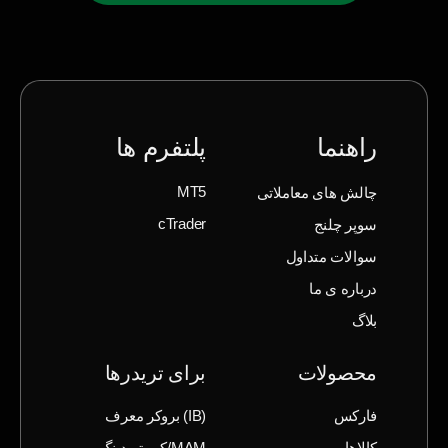
راهنما
پلتفرم ها
چالش های معاملاتی
MT5
سوپر چلنج
cTrader
سوالات متداول
درباره ی ما
بلاگ
محصولات
برای تریدرها
فارکس
(IB) بروکر معرف
کالاها
MAM/کپی‌تریدینگ