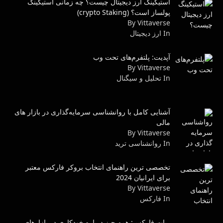
استیکینگ ارز دیجیتال چیست؟ چه زمانی استیکینگ
پولساز است؟ (crypto Staking)
By Vittaverse
In ارز دیجیتال
آپدیت: پلتفرم‌های تحت وب
By Vittaverse
In تحلیل و سیگنال
آشنایی کامل با روانشناسی سرمایه‌گذاری در بازار های
مالی
By Vittaverse
In روانشناسى ترید
تخصصی ترین راهنمای انتخاب بروکر فارکس معتبر
برای ایرانیان 2024
By Vittaverse
In فاركس
ربات فارکس: همه چیز درباره خودکاری در بازارهای