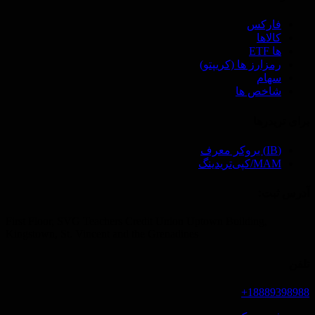
فارکس
کالاها
ها ETF
رمزارز ها (‌کریپتو)
سهام
شاخص ها
برای تریدرها
(IB) بروکر معرف
MAM/کپی‌تریدینگ
آدرس ثبت‌:
First Floor, SVG Teachers Credit Union Uptown Building,
Kingstown, St. Vincent and the Grenadines
تلفن
18889398988+