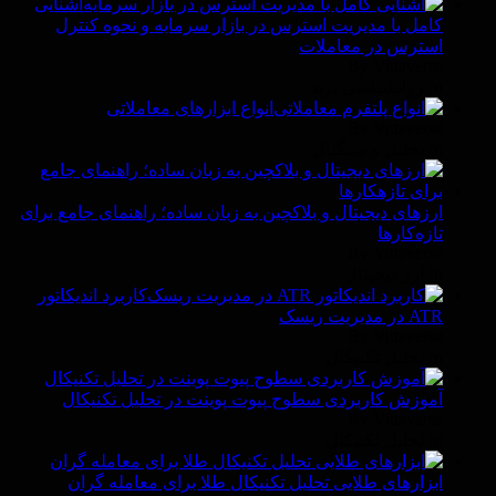
آشنایی
کامل با مدیریت استرس در بازار سرمایه و نحوه کنترل
استرس در معاملات
By Vittaverse
In روانشناسى ترید
انواع ابزارهای معاملاتی
By Vittaverse
In تحلیل و سیگنال
ارزهای دیجیتال و بلاکچین به زبان ساده؛ راهنمای جامع برای
تازه‌کارها
By Vittaverse
In ارز دیجیتال
کاربرد اندیکاتور
ATR در مدیریت ریسک
By Vittaverse
In تحليل تكنيكال
آموزش کاربردی سطوح پیوت پوینت در تحلیل تکنیکال
By Vittaverse
In تحليل تكنيكال
ابزارهای طلایی تحلیل تکنیکال طلا برای معامله گران