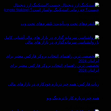
In ارز دیجیتال
استیکینگ ارز دیجیتال
چیست؟ چه زمانی استیکینگ پولساز است؟ (crypto Staking)
By Vittaverse
In ارز دیجیتال
آپدیت: پلتفرم‌های تحت وب
By Vittaverse
In تحلیل و سیگنال
آشنایی کامل
با روانشناسی سرمایه‌گذاری در بازار های مالی
By Vittaverse
In روانشناسى ترید
تخصصی ترین راهنمای انتخاب بروکر فارکس معتبر برای
ایرانیان 2024
By Vittaverse
In فاركس
ربات فارکس: همه چیز درباره خودکاری در بازارهای مالی
By Vittaverse
In فاركس
همه چیز درباره کار با تریدینگ ویو
By Vittaverse
In اصول معامله گرى