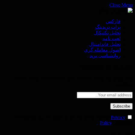
Close Menu
فاركس
پراپ تريدينگ
تحليل تكنيكال
لغت نامه
تحليل فاندامنتال
اصول معامله گرى
روانشناسى ترید
Subscribe to Updates
Get the latest creative news from FooBar about art, design and
business.
Privacy
By signing up, you agree to the our terms and our
Policy
agreement.