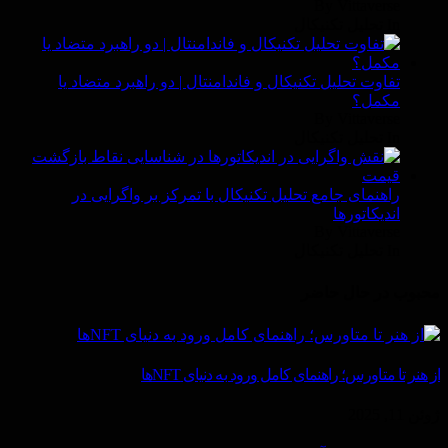
By Vittaverse
In تحليل تكنيكال
تفاوت تحلیل تکنیکال و فاندامنتال | دو راهبرد متضاد یا
مکمل؟
By Vittaverse
In تحليل تكنيكال
راهنمای جامع تحلیل تکنیکال با تمرکز بر واگرایی در
اندیکاتورها
By Vittaverse
In تحليل تكنيكال
محبوب در حال حاضر
از هنر تا متاورس؛ راهنمای کامل ورود به دنیای NFTها
ژوئن 11, 2025