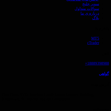
سوپر چلنج
سوالات متداول
درباره ی ما
بلاگ
پلتفرم ها
MT5
cTrader
تلفن
18889398988+
گواهی
آدرس ثبت‌:
First Floor, SVG Teachers Credit Union Uptown Building,
Kingstown, St. Vincent and the Grenadines
محصولات