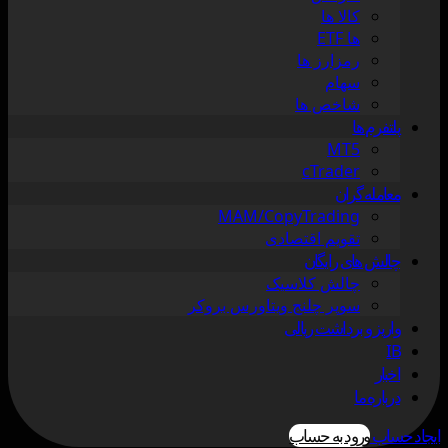
کالا ها
ها ETF
رمزارز ها
سهام
شاخص ها
پلتفرم ها
MT5
cTrader
معامله گران
MAM/CopyTrading
تقویم اقتصادی
چالش های رایگان
چالش کلاسیک
سوپر چلنج ویتاورس بروکر
واریز و برداشت ریالی
IB
اخبار
درباره ما
ایجاد حساب
ورود به حساب